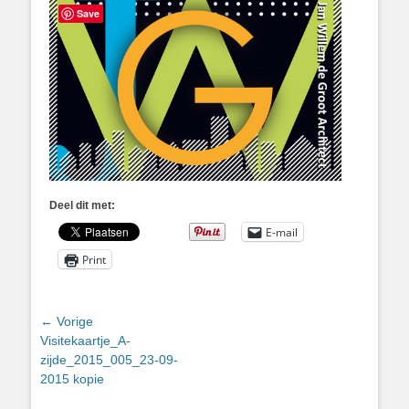
Save
Deel dit met:
E-mail
Print
Bericht
← Vorige
Vorig
Visitekaartje_A-
navigatie
bericht:
zijde_2015_005_23-09-
2015 kopie