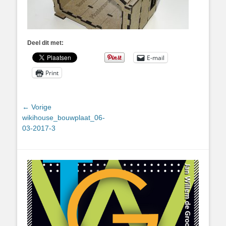
Deel dit met:
E-mail
Print
Bericht
← Vorige
Vorig
wikihouse_bouwplaat_06-
navigatie
bericht:
03-2017-3