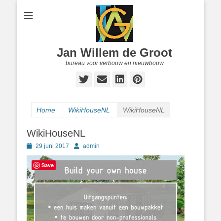
Jan Willem de Groot
bureau voor verbouw en nieuwbouw
Twitter
E-
LinkedIn
Pinterest
mail
Home
WikiHouseNL
WikiHouseNL
WikiHouseNL
Geplaatst
Author
29 juni 2017
admin
op
Save