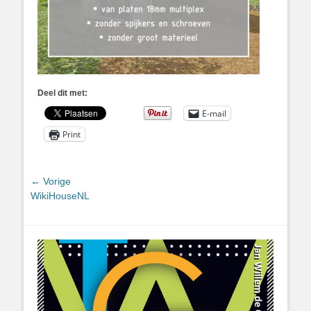
Deel dit met:
E-mail
Print
Bericht
← Vorige
Vorig
WikiHouseNL
navigatie
bericht: