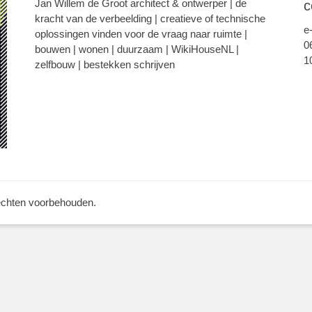
Jan Willem de Groot architect & ontwerper | de
c
kracht van de verbeelding | creatieve of technische
e
oplossingen vinden voor de vraag naar ruimte |
0
bouwen | wonen | duurzaam | WikiHouseNL |
1
zelfbouw | bestekken schrijven
rechten voorbehouden.