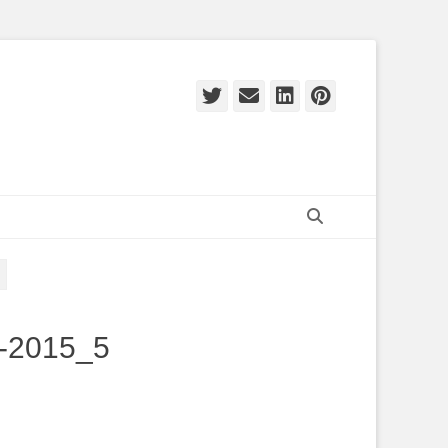
Twitter
E-
LinkedIn
Pinteres
mail
Zoeken
-2015_5