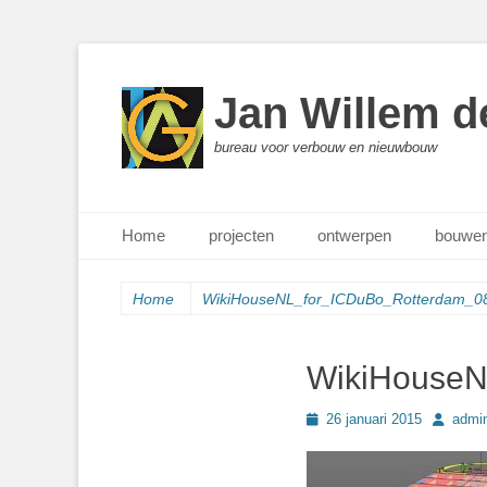
Jan Willem d
bureau voor verbouw en nieuwbouw
Primair menu
Ga
Home
projecten
ontwerpen
bouwen
naar
de
inhoud
Home
WikiHouseNL_for_ICDuBo_Rotterdam_0
WikiHouseN
Geplaatst
Author
26 januari 2015
admi
op