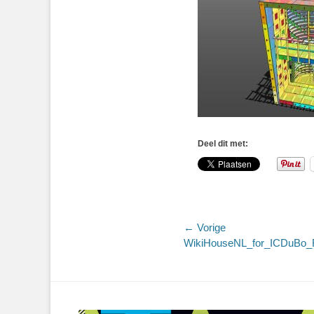
Deel dit met:
Bericht
← Vorige
Vorig
WikiHouseNL_for_ICDuBo_
navigatie
bericht: