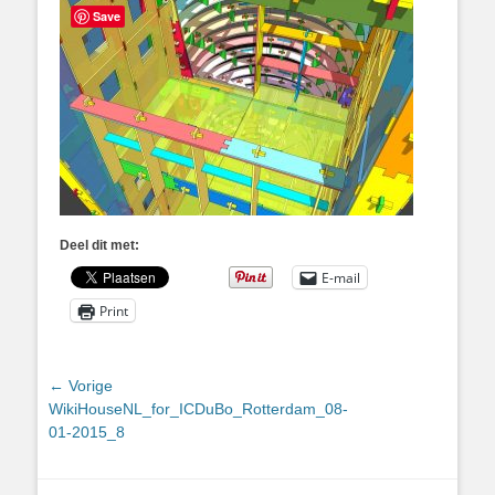
Save
Deel dit met:
E-mail
Print
Bericht
← Vorige
Vorig
WikiHouseNL_for_ICDuBo_Rotterdam_08-
navigatie
bericht:
01-2015_8