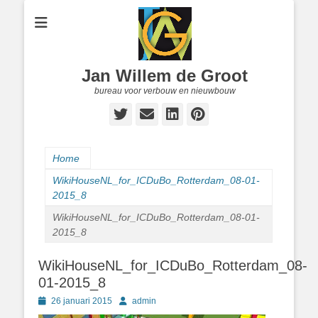
Jan Willem de Groot
bureau voor verbouw en nieuwbouw
Twitter
E-
LinkedIn
Pinterest
mail
Home
WikiHouseNL_for_ICDuBo_Rotterdam_08-01-
2015_8
WikiHouseNL_for_ICDuBo_Rotterdam_08-01-
2015_8
WikiHouseNL_for_ICDuBo_Rotterdam_08-
01-2015_8
Geplaatst
Author
26 januari 2015
admin
op