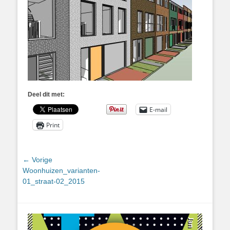
Deel dit met:
E-mail
Print
Bericht
← Vorige
Vorig
Woonhuizen_varianten-
navigatie
bericht:
01_straat-02_2015