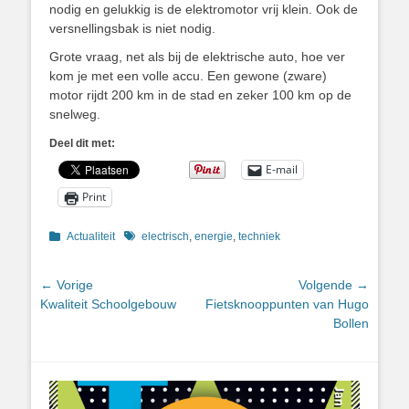
nodig en gelukkig is de elektromotor vrij klein. Ook de
versnellingsbak is niet nodig.
Grote vraag, net als bij de elektrische auto, hoe ver
kom je met een volle accu. Een gewone (zware)
motor rijdt 200 km in de stad en zeker 100 km op de
snelweg.
Deel dit met:
E-mail
Print
Categorieën
Tags
Actualiteit
electrisch
,
energie
,
techniek
Bericht
← Vorige
Volgende →
Vorig
Volgend
Kwaliteit Schoolgebouw
Fietsknooppunten van Hugo
navigatie
bericht:
bericht:
Bollen