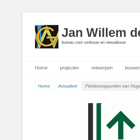
Jan Willem d
bureau voor verbouw en nieuwbouw
Primair menu
Ga
Home
projecten
ontwerpen
bouwen
naar
de
inhoud
Home
Actualiteit
Fietsknooppunten van Hugo