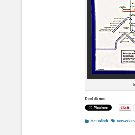
Deel dit met:
Categorieën
Tags
Actualiteit
netwerken