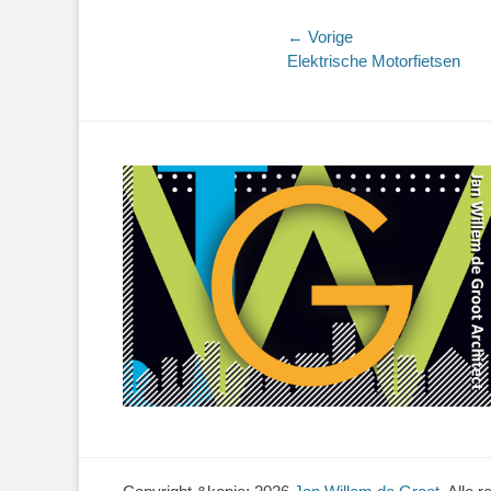
Bericht
← Vorige
Vorig
Elektrische Motorfietsen
navigatie
bericht: