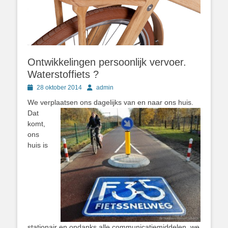
Ontwikkelingen persoonlijk vervoer.
Waterstoffiets ?
Geplaatst
Author
28 oktober 2014
admin
op
We verplaatsen ons dagelijks van en naar ons huis.
Dat
komt,
ons
huis is
stationair en ondanks alle communicatiemiddelen, we