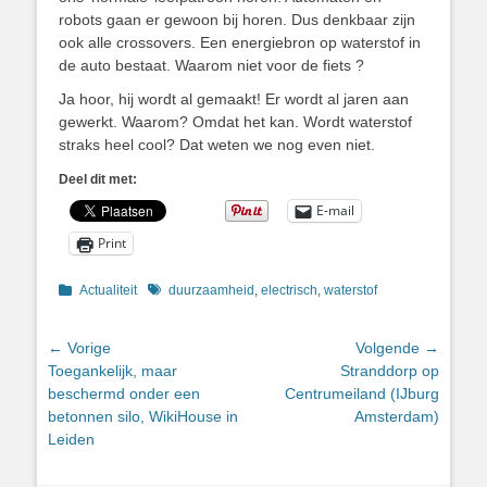
robots gaan er gewoon bij horen. Dus denkbaar zijn
ook alle crossovers. Een energiebron op waterstof in
de auto bestaat. Waarom niet voor de fiets ?
Ja hoor, hij wordt al gemaakt! Er wordt al jaren aan
gewerkt. Waarom? Omdat het kan. Wordt waterstof
straks heel cool? Dat weten we nog even niet.
Deel dit met:
E-mail
Print
Categorieën
Tags
Actualiteit
duurzaamheid
,
electrisch
,
waterstof
Bericht
← Vorige
Volgende →
Vorig
Volgend
Toegankelijk, maar
Stranddorp op
navigatie
bericht:
bericht:
beschermd onder een
Centrumeiland (IJburg
betonnen silo, WikiHouse in
Amsterdam)
Leiden