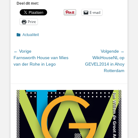
Deel dit met:
E-mail
Print
Categorieën
Actualiteit
Bericht
← Vorige
Volgende →
Vorig
Volgend
Farnsworth House van Mies
WikiHouseNL op
navigatie
bericht:
bericht:
van der Rohe in Lego
GEVEL2014 in Ahoy
Rotterdam