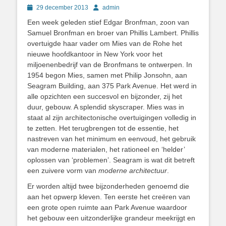
Geplaatst
Author
29 december 2013
admin
op
Een week geleden stief Edgar Bronfman, zoon van
Samuel Bronfman en broer van Phillis Lambert. Phillis
overtuigde haar vader om Mies van de Rohe het
nieuwe hoofdkantoor in New York voor het
miljoenenbedrijf van de Bronfmans te ontwerpen. In
1954 begon Mies, samen met Philip Jonsohn, aan
Seagram Building, aan 375 Park Avenue. Het werd in
alle opzichten een succesvol en bijzonder, zij het
duur, gebouw. A splendid skyscraper. Mies was in
staat al zijn architectonische overtuigingen volledig in
te zetten. Het terugbrengen tot de essentie, het
nastreven van het minimum en eenvoud, het gebruik
van moderne materialen, het rationeel en ‘helder’
oplossen van ‘problemen’. Seagram is wat dit betreft
een zuivere vorm van
moderne architectuur
.
Er worden altijd twee bijzonderheden genoemd die
aan het opwerp kleven. Ten eerste het creëren van
een grote open ruimte aan Park Avenue waardoor
het gebouw een uitzonderlijke grandeur meekrijgt en